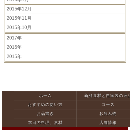
2015年12月
2015年11月
2015年10月
2017年
2016年
2015年
ホーム
新鮮食材と自家製の逸
おすすめの使い方
コース
お品書き
お飲み物
本日の料理、素材
店舗情報